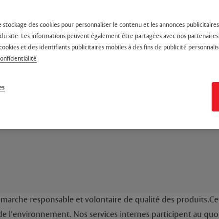
e stockage des cookies pour personnaliser le contenu et les annonces publicitaires,
on du site. Les informations peuvent également être partagées avec nos partenaire
cookies et des identifiants publicitaires mobiles à des fins de publicité personnalis
confidentialité
es
arche responsable et volontaire de qualité des produits.
Ce
 l’environnement. Nos services internes participent au quot