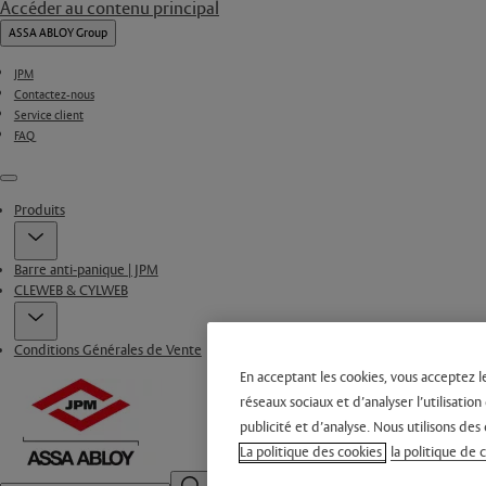
Accéder au contenu principal
ASSA ABLOY Group
JPM
Contactez-nous
Service client
FAQ
Menu
Produits
Barre anti-panique | JPM
CLEWEB & CYLWEB
Conditions Générales de Vente
En acceptant les cookies, vous acceptez l
réseaux sociaux et d’analyser l’utilisati
publicité et d’analyse. Nous utilisons des 
La politique des cookies
la politique de 