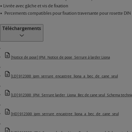
• Livrée avec gâche et vis de fixation
• Percements compatibles pour fixation traversante pour rosette DIN
Téléchargements
[Notice de pose] JPM_Notice de pose_Serrure à larder Liona
[LD] 912300_jpm_serrure_encastree_liona_a_bec_de_cane_seul
[LD] 912300_JPM_Serrure larder_Liona_Bec de cane seul_Schema techni
[HD] 912300_jpm_serrure_encastree_liona_a_bec_de_cane_seul