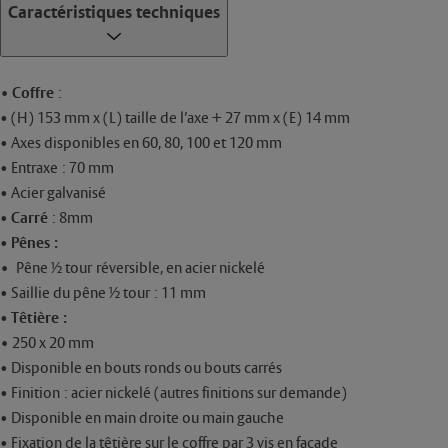
Caractéristiques techniques
• Coffre
:
• (H) 153 mm x (L) taille de l’axe + 27 mm x (E) 14 mm
• Axes disponibles en 60, 80, 100 et 120 mm
• Entraxe : 70 mm
• Acier galvanisé
•
Carré
: 8mm
•
Pênes :
•
Pêne ½ tour réversible, en acier nickelé
• Saillie du pêne ½ tour : 11 mm
•
Têtière :
•
250 x 20 mm
• Disponible en bouts ronds ou bouts carrés
• Finition : acier nickelé (autres finitions sur demande)
• Disponible en main droite ou main gauche
• Fixation de la têtière sur le coffre par 3 vis en façade