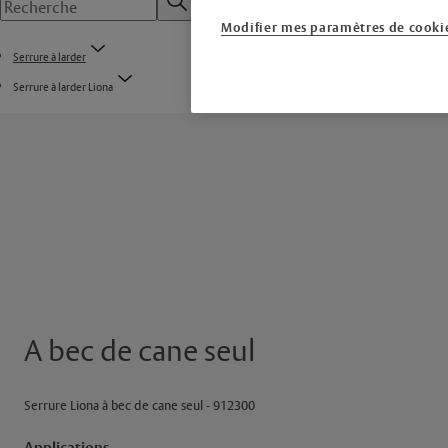
Modifier mes paramètres de cooki
Serrure à larder
Serrure à larder Liona
A bec de cane seul
Serrure Liona à bec de cane seul - 912300