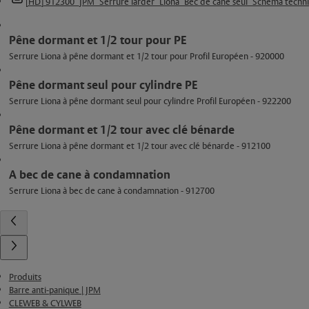
[HD] 912300_JPM_Serrure larder_Liona_Bec de cane seul_Schema techn
Pêne dormant et 1/2 tour pour PE
Serrure Liona à pêne dormant et 1/2 tour pour Profil Européen - 920000
Pêne dormant seul pour cylindre PE
Serrure Liona à pêne dormant seul pour cylindre Profil Européen - 922200
Pêne dormant et 1/2 tour avec clé bénarde
Serrure Liona à pêne dormant et 1/2 tour avec clé bénarde - 912100
A bec de cane à condamnation
Serrure Liona à bec de cane à condamnation - 912700
Produits
Barre anti-panique | JPM
CLEWEB & CYLWEB