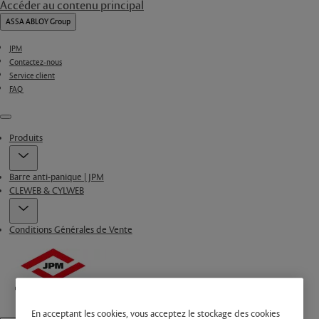
Accéder au contenu principal
ASSA ABLOY Group
JPM
Contactez-nous
Service client
FAQ
Menu
Produits
Barre anti-panique | JPM
CLEWEB & CYLWEB
Conditions Générales de Vente
En acceptant les cookies, vous acceptez le stockage des cookies