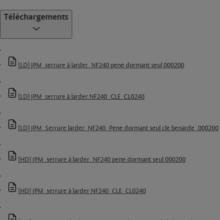
Téléchargements
[LD] JPM_serrure à larder_NF240 pene dormant seul 000200
[LD] JPM_serrure à larder NF240_CLE_CL0240
[LD] JPM_Serrure larder_NF240_Pene dormant seul cle benarde_000200
[HD] JPM_serrure à larder_NF240 pene dormant seul 000200
[HD] JPM_serrure à larder NF240_CLE_CL0240