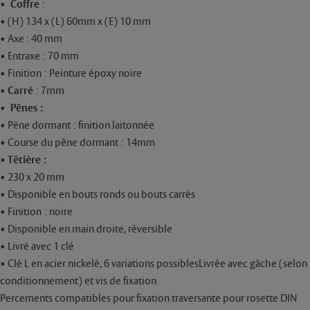
•
Coffre
:
• (H) 134 x (L) 60mm x (E) 10 mm
• Axe : 40 mm
• Entraxe : 70 mm
• Finition : Peinture époxy noire
•
Carré
: 7mm
•
Pênes :
• Pêne dormant : finition laitonnée
• Course du pêne dormant : 14mm
•
Têtière :
• 230 x 20 mm
• Disponible en bouts ronds ou bouts carrés
• Finition : noire
• Disponible en main droite, réversible
• Livré avec 1 clé
• Clé L en acier nickelé, 6 variations possiblesLivrée avec gâche (selon
conditionnement) et vis de fixation
Percements compatibles pour fixation traversante pour rosette DIN