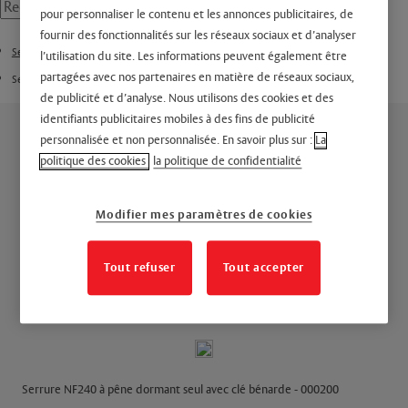
pour personnaliser le contenu et les annonces publicitaires, de
fournir des fonctionnalités sur les réseaux sociaux et d’analyser
Serrure à larder
l’utilisation du site. Les informations peuvent également être
partagées avec nos partenaires en matière de réseaux sociaux,
Serrure à larder NF240
de publicité et d’analyse. Nous utilisons des cookies et des
identifiants publicitaires mobiles à des fins de publicité
personnalisée et non personnalisée. En savoir plus sur :
La
politique des cookies
la politique de confidentialité
Modifier mes paramètres de cookies
Pêne dormant seul avec
Tout refuser
Tout accepter
clé bénarde
Serrure NF240 à pêne dormant seul avec clé bénarde - 000200