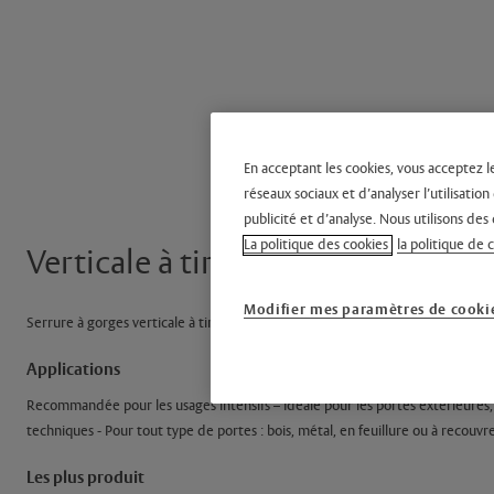
En acceptant les cookies, vous acceptez l
réseaux sociaux et d’analyser l’utilisati
publicité et d’analyse. Nous utilisons des 
La politique des cookies
la politique de 
Verticale à tirage - standard
Modifier mes paramètres de cooki
Serrure à gorges verticale à tirage - standard - 127000
Applications
Recommandée pour les usages intensifs – Idéale pour les portes extérieures,
techniques - Pour tout type de portes : bois, métal, en feuillure ou à recouv
Les plus produit