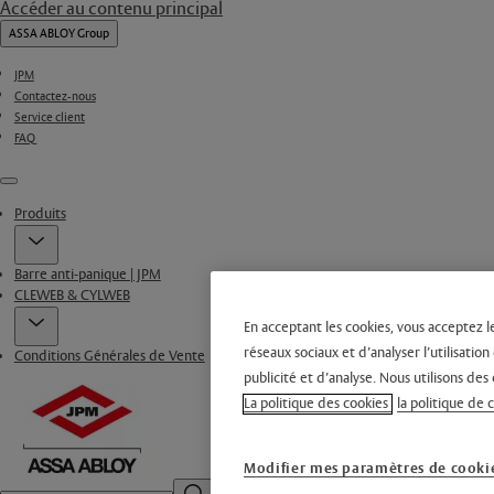
Accéder au contenu principal
ASSA ABLOY Group
JPM
Contactez-nous
Service client
FAQ
Menu
Produits
Barre anti-panique | JPM
CLEWEB & CYLWEB
En acceptant les cookies, vous acceptez l
réseaux sociaux et d’analyser l’utilisati
Conditions Générales de Vente
publicité et d’analyse. Nous utilisons des 
La politique des cookies
la politique de 
Modifier mes paramètres de cooki