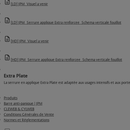
[LD] JPM_Visuel a venir
[LD] JPM_Serrure applique Extra renforcee_Schema verticale fouillot
[HD] JPM_Visuel a venir
[HD] JPM_Serrure applique Extra renforcee_Schema verticale fouillot
Extra Plate
La serrure en applique Extra Plate est adaptée aux usages intensifs et aux porte
Produits
Barre anti-panique | JPM
CLEWEB & CYLWEB
Conditions Générales de Vente
Normes et Réglementations