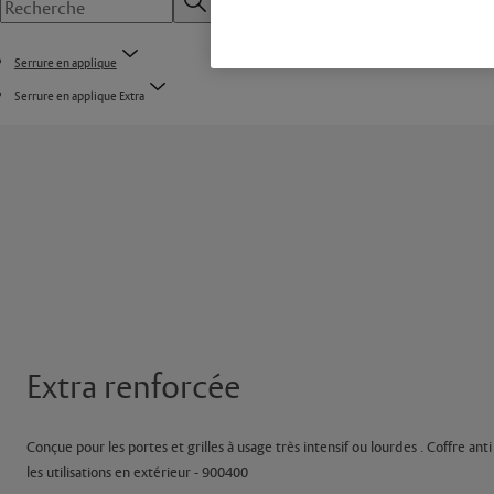
Serrure en applique
Serrure en applique Extra
Extra renforcée
Conçue pour les portes et grilles à usage très intensif ou lourdes . Coffre anti
les utilisations en extérieur - 900400