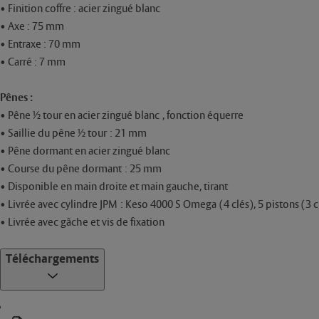
• Finition coffre : acier zingué blanc
• Axe : 75 mm
• Entraxe : 70 mm
• Carré : 7 mm
Pênes :
• Pêne ½ tour en acier zingué blanc , fonction équerre
• Saillie du pêne ½ tour : 21 mm
• Pêne dormant en acier zingué blanc
• Course du pêne dormant : 25 mm
• Disponible en main droite et main gauche, tirant
• Livrée avec cylindre JPM : Keso 4000 S Omega (4 clés), 5 pistons (3 c
• Livrée avec gâche et vis de fixation
Téléchargements