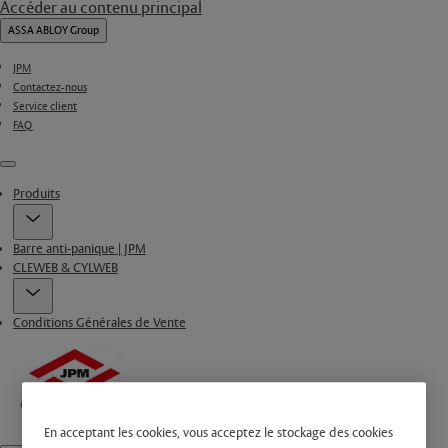
Accéder au contenu principal
ASSA ABLOY Group
JPM
Contactez-nous
Service client
FAQ
Menu
Produits
Barre anti-panique | JPM
CLEWEB & CYLWEB
Conditions Générales de Vente
En acceptant les cookies, vous acceptez le stockage des cookies