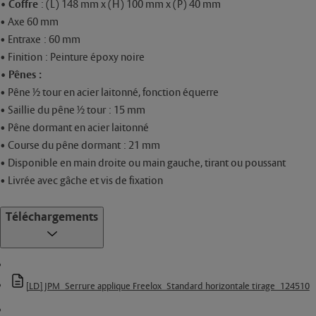
• Coffre
: (L) 148 mm x (H) 100 mm x (P) 40 mm
• Axe 60 mm
• Entraxe : 60 mm
• Finition : Peinture époxy noire
• Pênes :
• Pêne ½ tour en acier laitonné, fonction équerre
• Saillie du pêne ½ tour : 15 mm
• Pêne dormant en acier laitonné
• Course du pêne dormant : 21 mm
• Disponible en main droite ou main gauche, tirant ou poussant
• Livrée avec gâche et vis de fixation
Téléchargements
[LD] JPM_Serrure applique Freelox_Standard horizontale tirage_124510