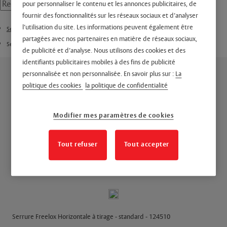
pour personnaliser le contenu et les annonces publicitaires, de
fournir des fonctionnalités sur les réseaux sociaux et d’analyser
l’utilisation du site. Les informations peuvent également être
Serrure en applique
partagées avec nos partenaires en matière de réseaux sociaux,
Serrure en applique Freelox
de publicité et d’analyse. Nous utilisons des cookies et des
identifiants publicitaires mobiles à des fins de publicité
personnalisée et non personnalisée. En savoir plus sur :
La
politique des cookies
la politique de confidentialité
Modifier mes paramètres de cookies
Horizontale à tirage -
Tout refuser
Tout accepter
standard
Serrure Freelox Horizontale à tirage - standard - 124510