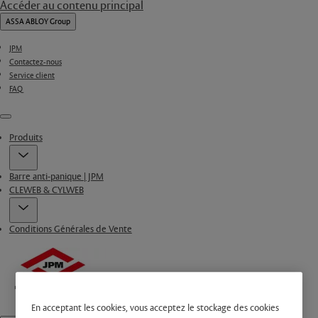
Accéder au contenu principal
ASSA ABLOY Group
JPM
Contactez-nous
Service client
FAQ
Menu
Produits
Barre anti-panique | JPM
CLEWEB & CYLWEB
Conditions Générales de Vente
En acceptant les cookies, vous acceptez le stockage des cookies