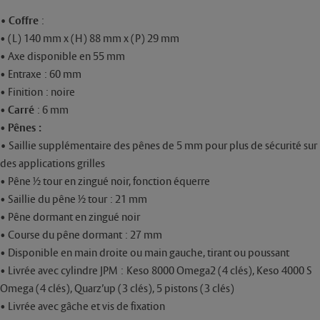
• Coffre
:
• (L) 140 mm x (H) 88 mm x (P) 29 mm
• Axe disponible en 55 mm
• Entraxe : 60 mm
• Finition : noire
•
Carré
: 6 mm
•
Pênes :
•
Saillie supplémentaire des pênes de 5 mm pour plus de sécurité sur
des applications grilles
• Pêne ½ tour en zingué noir, fonction équerre
• Saillie du pêne ½ tour : 21 mm
• Pêne dormant en zingué noir
• Course du pêne dormant : 27 mm
• Disponible en main droite ou main gauche, tirant ou poussant
• Livrée avec cylindre JPM : Keso 8000 Omega2 (4 clés), Keso 4000 S
Omega (4 clés), Quarz’up (3 clés), 5 pistons (3 clés)
• Livrée avec gâche et vis de fixation