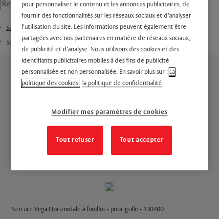
pour personnaliser le contenu et les annonces publicitaires, de
fournir des fonctionnalités sur les réseaux sociaux et d’analyser
l’utilisation du site. Les informations peuvent également être
Serrure en applique
partagées avec nos partenaires en matière de réseaux sociaux,
Serrure en applique Vega
de publicité et d’analyse. Nous utilisons des cookies et des
identifiants publicitaires mobiles à des fins de publicité
personnalisée et non personnalisée. En savoir plus sur :
La
politique des cookies
la politique de confidentialité
Modifier mes paramètres de cookies
Horizontale à fouillot -
Tout refuser
Tout accepter
pour grille
Serrure Vega Horizontale à fouillot - pour grille - 130400