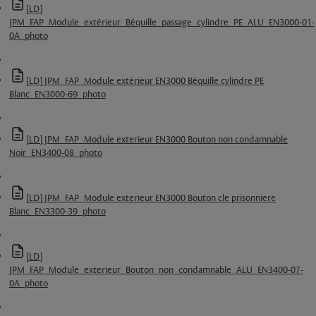
[LD]
JPM_FAP_Module_extérieur_Béquille_passage_cylindre_PE_ALU_EN3000-01-
0A_photo
[LD] JPM_FAP_Module extérieur EN3000 Béquille cylindre PE
Blanc_EN3000-69_photo
[LD] JPM_FAP_Module exterieur EN3000 Bouton non condamnable
Noir_EN3400-08_photo
[LD] JPM_FAP_Module exterieur EN3000 Bouton cle prisonniere
Blanc_EN3300-39_photo
[LD]
JPM_FAP_Module_exterieur_Bouton_non_condamnable_ALU_EN3400-07-
0A_photo