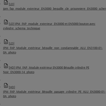
[LD]
jpm_fap_module_exterieur_EN3000_bequille_cle_prisonniere_EN3000_sche
[LD] JPM_FAP_module_exterieur_EN3000 et EN5000 bouton avec
cylindre_schema_technique
[LD]
JPM_FAP_Module_extérieur_béquille_non_condamnable_ALU_EN3100-01-
0A_photo
[HD] JPM_FAP_Module extérieur EN3000 Béquille cylindre PE
Noir_EN3000-14_photo
[HD]
JPM_FAP_Module_extérieur_Béquille_passage_cylindre_PE_ALU_EN3000-01-
0A_photo