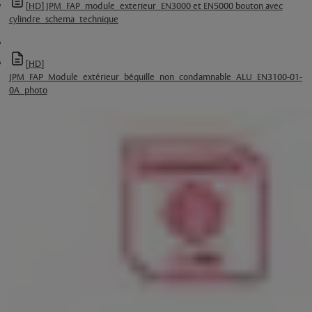
[HD] JPM_FAP_module_exterieur_EN3000 et EN5000 bouton avec
cylindre_schema_technique
[HD]
JPM_FAP_Module_extérieur_béquille_non_condamnable_ALU_EN3100-01-
0A_photo