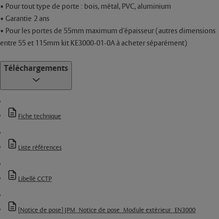
• Pour tout type de porte : bois, métal, PVC, aluminium
• Garantie 2 ans
• Pour les portes de 55mm maximum d'épaisseur (autres dimensions
entre 55 et 115mm kit KE3000-01-0A à acheter séparément)
Téléchargements
Fiche technique
Liste références
Libellé CCTP
[Notice de pose] JPM_Notice de pose_Module extérieur_EN3000