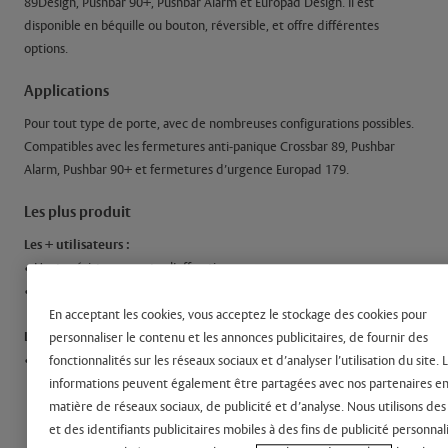
89Design, Pushbar 90+, Pushbar Alarm et Europad Design. Il est
disponible en béquille ou bouton, réversible, et offre différentes
options.
Applications
Pour tout type de porte, avec de nombreuses configurations possibles.
Compatibles avec les fermetures anti-panique Crossbar 89, Pushbar
Alarm, Pushbar 90+ et fermetures d’urgence Europad 179.
Les plus produit
Les + utilisateurs :
• Haute résistance contre l’effraction
• Fonction clé prisonnière
En acceptant les cookies, vous acceptez le stockage des cookies pour
Les + installateurs :
personnaliser le contenu et les annonces publicitaires, de fournir des
• Simple dans sa mise en oeuvre, sa pose et sa maintenance
fonctionnalités sur les réseaux sociaux et d’analyser l’utilisation du site. 
• Cylindre interchangeable sans dépose de la fermeture anti-panique
informations peuvent également être partagées avec nos partenaires e
En savoir plus
matière de réseaux sociaux, de publicité et d’analyse. Nous utilisons des
et des identifiants publicitaires mobiles à des fins de publicité personnal