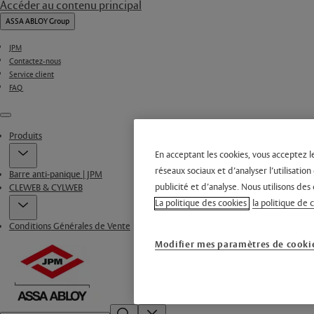
Accéder au contenu principal
ASSA ABLOY Group
JPM
Contactez-nous
Service client
FAQ
Menu
Produits
En acceptant les cookies, vous acceptez l
réseaux sociaux et d’analyser l’utilisati
Barre anti-panique | JPM
publicité et d’analyse. Nous utilisons des 
CLEWEB & CYLWEB
La politique des cookies
la politique de 
Conditions Générales de Vente
Modifier mes paramètres de cooki