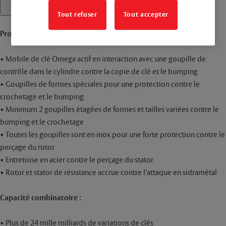
Tout refuser
Tout accepter
Protection :
• Mobile de clé Omega actif en interaction avec une goupille de
contrôle dans le cylindre contre la copie de clé et le bumping
• Goupilles de formes spéciales pour une protection contre le
crochetage et le bumping
• Minimum 2 goupilles étagées de formes et tailles variées contre le
bumping et le crochetage
• Toutes les goupilles sont en inox pour une forte protection contre le
perçage du rotor
• Entretoise en acier contre le perçage du stator
• Rotor et stator de résistance accrue contre l’attaque en sidramétal
Capacité combinatoire :
• Plus de 24 mille milliards de variations de clés