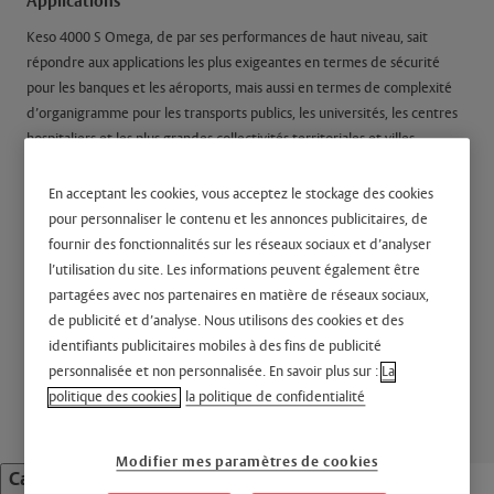
Applications
Keso 4000 S Omega, de par ses performances de haut niveau, sait
répondre aux applications les plus exigeantes en termes de sécurité
pour les banques et les aéroports, mais aussi en termes de complexité
d’organigramme pour les transports publics, les universités, les centres
hospitaliers et les plus grandes collectivités territoriales et villes...
Les plus produit
En acceptant les cookies, vous acceptez le stockage des cookies
pour personnaliser le contenu et les annonces publicitaires, de
• Mobile en bout de clé contre la copie
fournir des fonctionnalités sur les réseaux sociaux et d’analyser
• Très forte protection contre le crochetage et le bumping
l’utilisation du site. Les informations peuvent également être
• Très forte protection contre le perçage du rotor et stator
partagées avec nos partenaires en matière de réseaux sociaux,
• Cylindre entièrement modulable en longueur et en fonctionnalités
de publicité et d’analyse. Nous utilisons des cookies et des
• Adapté à toute taille d’organigramme
identifiants publicitaires mobiles à des fins de publicité
• Confort de la clé réversible
personnalisée et non personnalisée. En savoir plus sur :
La
En savoir plus
politique des cookies
la politique de confidentialité
Modifier mes paramètres de cookies
Caractéristiques techniques