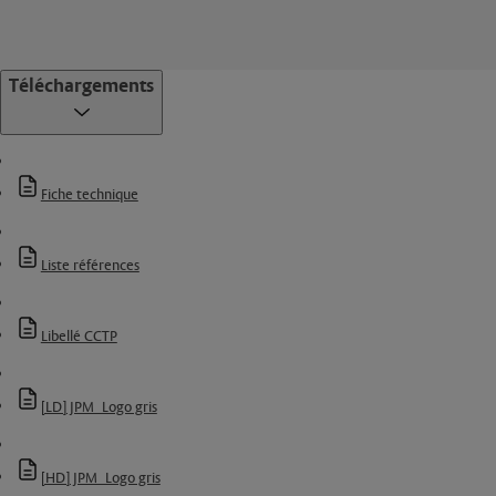
Téléchargements
Fiche technique
Liste références
Libellé CCTP
[LD] JPM_Logo gris
[HD] JPM_Logo gris