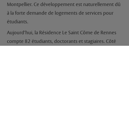
Montpellier. Ce développement est naturellement dû
à la forte demande de logements de services pour
étudiants.
Aujourd’hui, la Résidence Le Saint Côme de Rennes
compte 82 étudiants, doctorants et stagiaires. Côté
prestataire, ils accueillent quotidiennement du
personnel pour le ménage, la livraison des draps, le
ménage, le nettoyage, etc.
En tant qu'expert des solutions
dédiées aux ERP, JPM a su définir les
besoins en termes de sécurité et
de facilité de gestion.
La Résidence d'étudiants le Saint Côme recherchait une solution