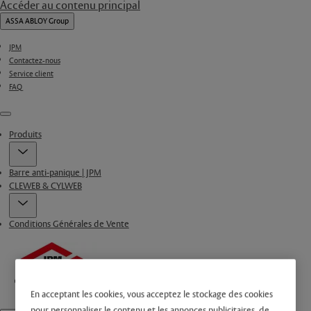
Accéder au contenu principal
ASSA ABLOY Group
JPM
Contactez-nous
Service client
FAQ
Menu
Produits
Barre anti-panique | JPM
CLEWEB & CYLWEB
Conditions Générales de Vente
En acceptant les cookies, vous acceptez le stockage des cookies
pour personnaliser le contenu et les annonces publicitaires, de