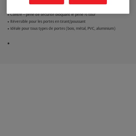
• Pêne fourchette anti-friction haute résistance (1,2 tonne)
• Contre – pêne de sécurité bloquant le pêne ½ tour
• Réversible pour les portes en tirant/poussant
• Idéale pour tous types de portes (bois, métal, PVC, aluminium)